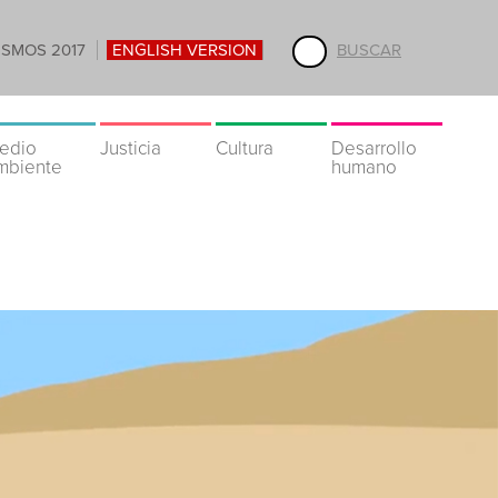
ISMOS 2017
ENGLISH VERSION
BUSCAR
edio
Justicia
Cultura
Desarrollo
mbiente
humano