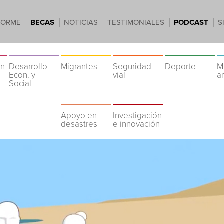
FORME
BECAS
NOTICIAS
TESTIMONIALES
PODCAST
S
ón
Desarrollo
Migrantes
Seguridad
Deporte
M
Econ. y
vial
a
Social
Apoyo en
Investigación
desastres
e innovación