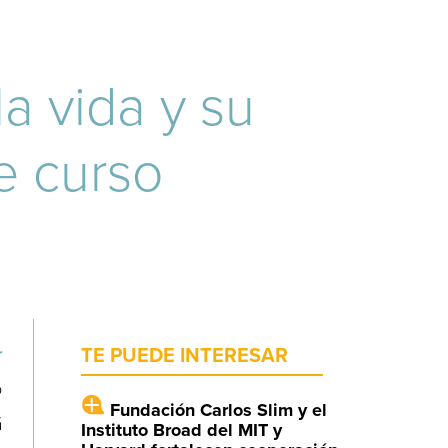
a vida y su
te curso
r
TE PUEDE INTERESAR
o
Fundación Carlos Slim y el
á
Instituto Broad del MIT y