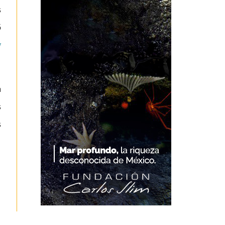
s
5
y
a
s
s