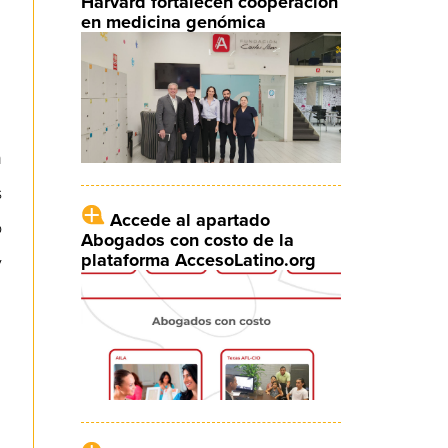
Harvard fortalecen cooperación
en medicina genómica
n
s
Accede al apartado
o
Abogados con costo de la
plataforma AccesoLatino.org
y