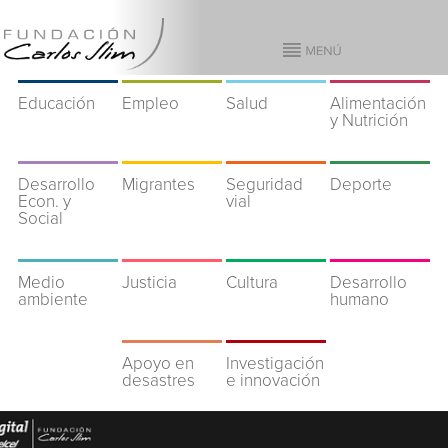
Educación
Empleo
Salud
Alimentación
y Nutrición
Desarrollo
Migrantes
Seguridad
Deporte
Econ. y
vial
Social
Medio
Justicia
Cultura
Desarrollo
ambiente
humano
Apoyo en
Investigación
desastres
e innovación