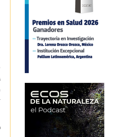
s
n
r
a