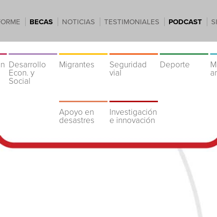
FORME
BECAS
NOTICIAS
TESTIMONIALES
PODCAST
S
ón
Desarrollo
Migrantes
Seguridad
Deporte
M
Econ. y
vial
a
Social
Apoyo en
Investigación
desastres
e innovación