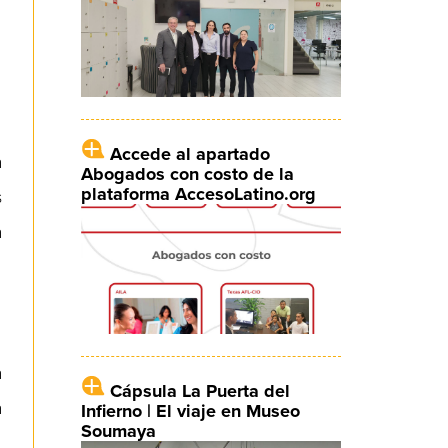
Accede al apartado
a
Abogados con costo de la
plataforma AccesoLatino.org
s
a
a
Cápsula La Puerta del
a
Infierno | El viaje en Museo
Soumaya