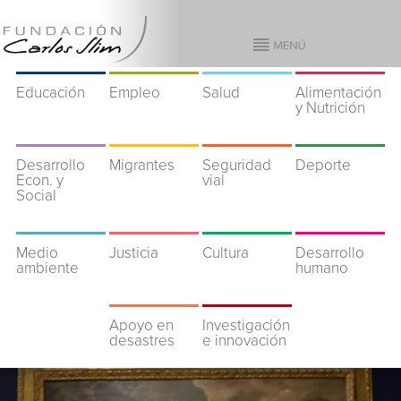
Educación
Empleo
Salud
Alimentación
y Nutrición
Desarrollo
Migrantes
Seguridad
Deporte
Econ. y
vial
Social
Medio
Justicia
Cultura
Desarrollo
ambiente
humano
Apoyo en
Investigación
desastres
e innovación