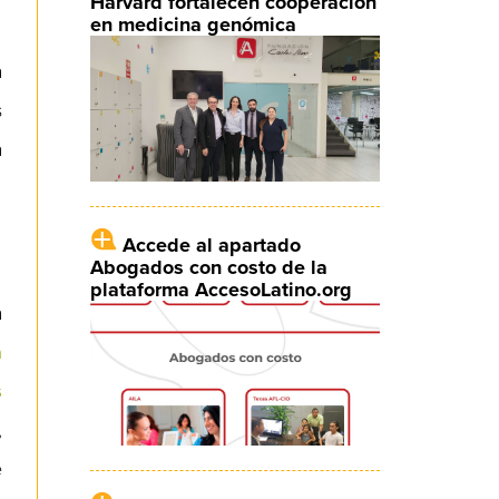
Harvard fortalecen cooperación
en medicina genómica
a
s
a
Accede al apartado
Abogados con costo de la
plataforma AccesoLatino.org
a
a
s
,
e