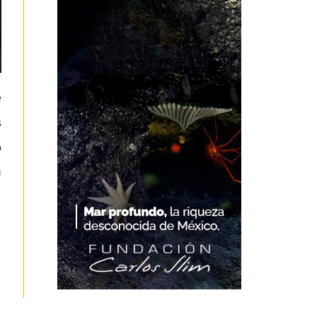
e
s
o
u