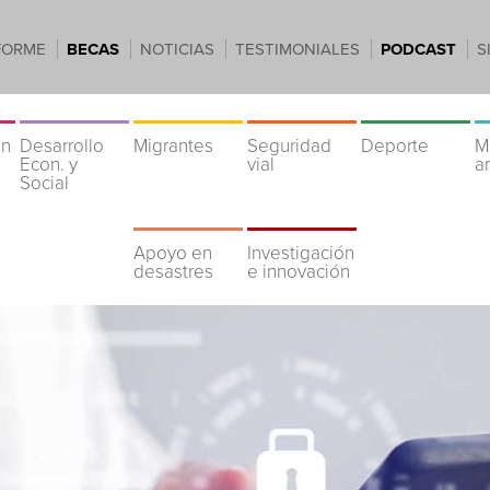
FORME
BECAS
NOTICIAS
TESTIMONIALES
PODCAST
S
ón
Desarrollo
Migrantes
Seguridad
Deporte
M
Econ. y
vial
a
Social
Apoyo en
Investigación
desastres
e innovación