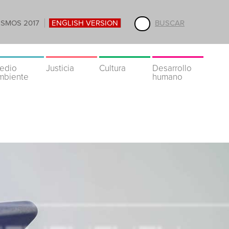
ISMOS 2017
ENGLISH VERSION
BUSCAR
edio
Justicia
Cultura
Desarrollo
mbiente
humano