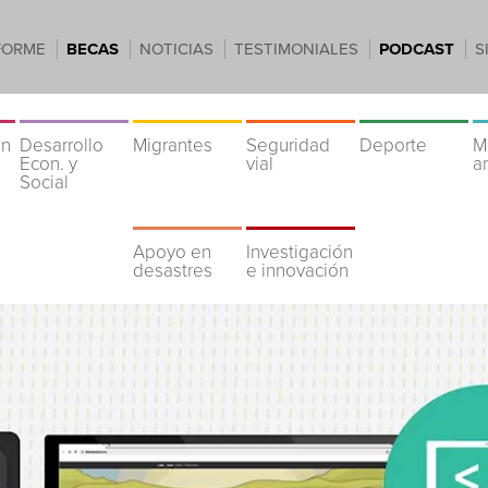
FORME
BECAS
NOTICIAS
TESTIMONIALES
PODCAST
S
ón
Desarrollo
Migrantes
Seguridad
Deporte
M
Econ. y
vial
a
Social
Apoyo en
Investigación
desastres
e innovación