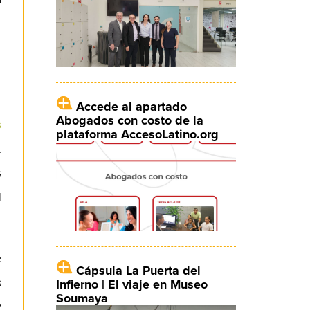
Accede al apartado
Abogados con costo de la
s
plataforma AccesoLatino.org
.
s
l
e
Cápsula La Puerta del
s
Infierno | El viaje en Museo
Soumaya
y