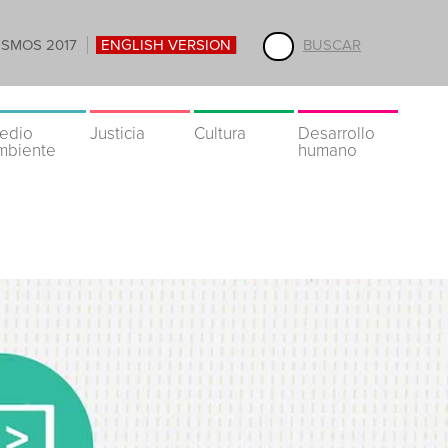
ISMOS 2017
ENGLISH VERSION
BUSCAR
edio
Justicia
Cultura
Desarrollo
mbiente
humano