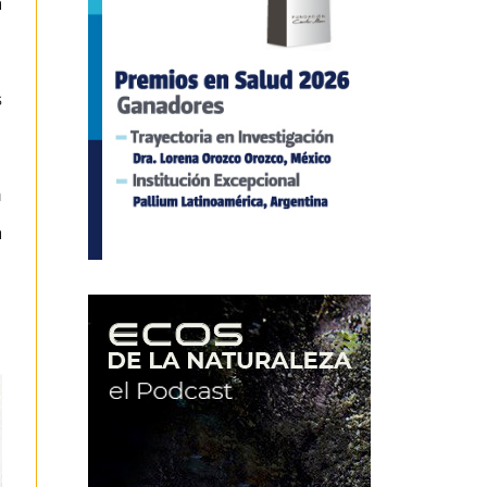
a
s
n
a