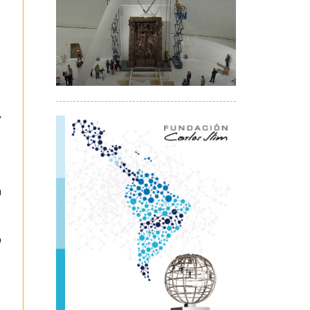
y
a
o