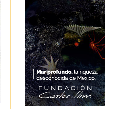
u
n
,