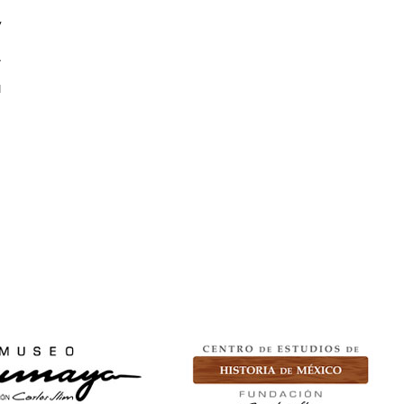
y
.
u