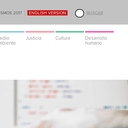
ISMOS 2017
ENGLISH VERSION
BUSCAR
edio
Justicia
Cultura
Desarrollo
mbiente
humano