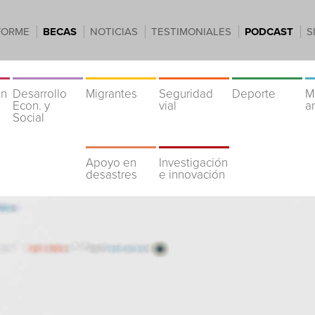
FORME
BECAS
NOTICIAS
TESTIMONIALES
PODCAST
S
ón
Desarrollo
Migrantes
Seguridad
Deporte
M
Econ. y
vial
a
Social
Apoyo en
Investigación
desastres
e innovación