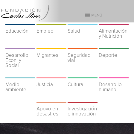
Educación
Empleo
Salud
Alimentación
y Nutrición
Desarrollo
Migrantes
Seguridad
Deporte
Econ. y
vial
Social
Medio
Justicia
Cultura
Desarrollo
ambiente
humano
Apoyo en
Investigación
desastres
e innovación