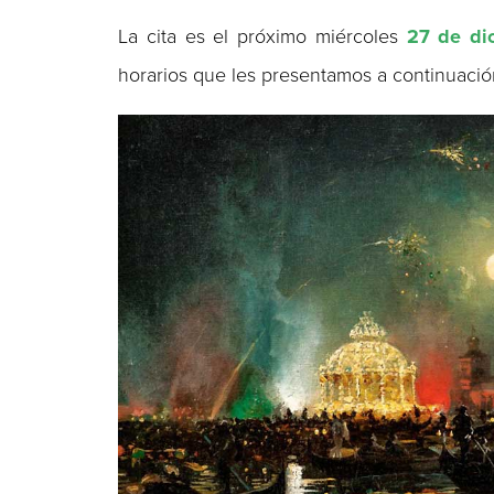
La cita es el próximo miércoles
27 de di
horarios que les presentamos a continuación