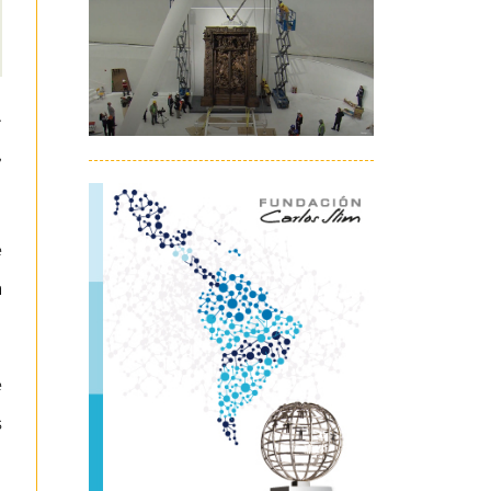
.
,
e
a
e
s