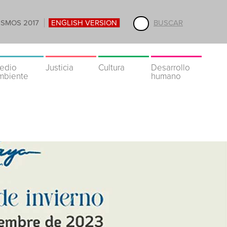
ISMOS 2017
ENGLISH VERSION
BUSCAR
edio
Justicia
Cultura
Desarrollo
mbiente
humano