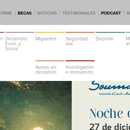
FORME
BECAS
NOTICIAS
TESTIMONIALES
PODCAST
S
ón
Desarrollo
Migrantes
Seguridad
Deporte
M
Econ. y
vial
a
Social
Apoyo en
Investigación
desastres
e innovación