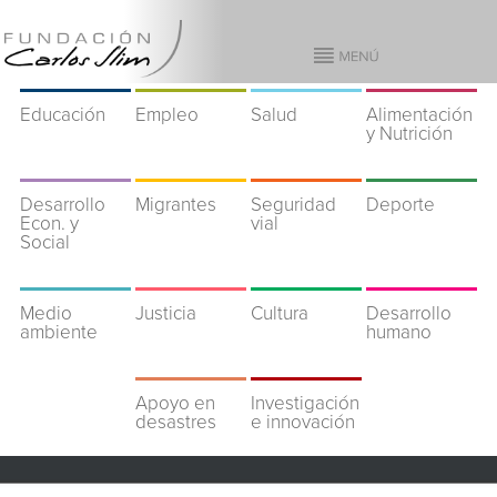
Educación
Empleo
Salud
Alimentación
y Nutrición
Desarrollo
Migrantes
Seguridad
Deporte
Econ. y
vial
Social
Medio
Justicia
Cultura
Desarrollo
ambiente
humano
Apoyo en
Investigación
desastres
e innovación