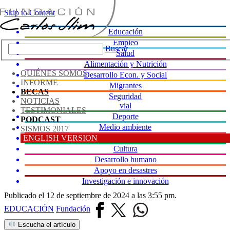
Skip to Content
Educación
Empleo
Buscar
Salud
Alimentación y Nutrición
QUIÉNES SOMOS
Desarrollo Econ. y Social
INFORME
Migrantes
BECAS
Seguridad
NOTICIAS
vial
TESTIMONIALES
Deporte
PODCAST
Medio ambiente
SISMOS 2017
ENGLISH VERSION
Justicia
Cultura
Desarrollo humano
Apoyo en desastres
Investigación e innovación
Publicado el 12 de septiembre de 2024 a las 3:55 pm.
EDUCACIÓN
Fundación
Escucha el artículo