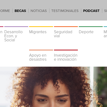
FORME
BECAS
NOTICIAS
TESTIMONIALES
PODCAST
S
ón
Desarrollo
Migrantes
Seguridad
Deporte
M
Econ. y
vial
a
Social
Apoyo en
Investigación
desastres
e innovación