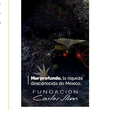
e
e
a