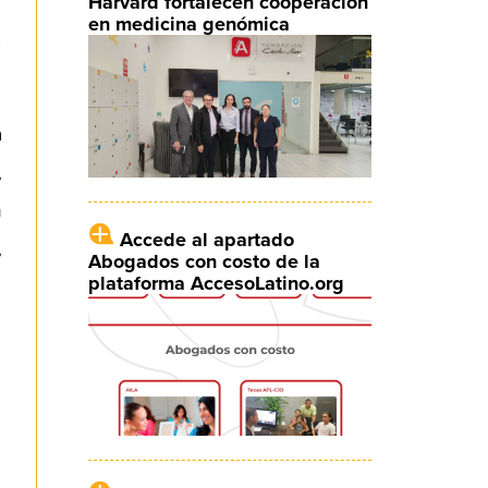
Harvard fortalecen cooperación
en medicina genómica
n
a
,
n
Accede al apartado
,
Abogados con costo de la
plataforma AccesoLatino.org