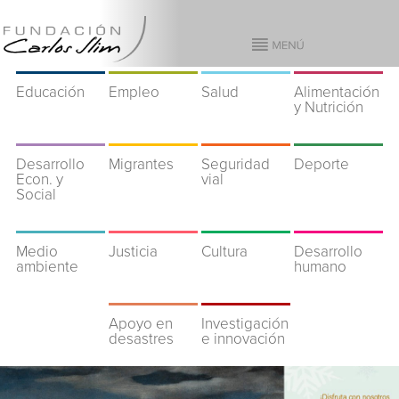
Educación
Empleo
Salud
Alimentación
y Nutrición
Desarrollo
Migrantes
Seguridad
Deporte
Econ. y
vial
Social
Medio
Justicia
Cultura
Desarrollo
ambiente
humano
Apoyo en
Investigación
desastres
e innovación