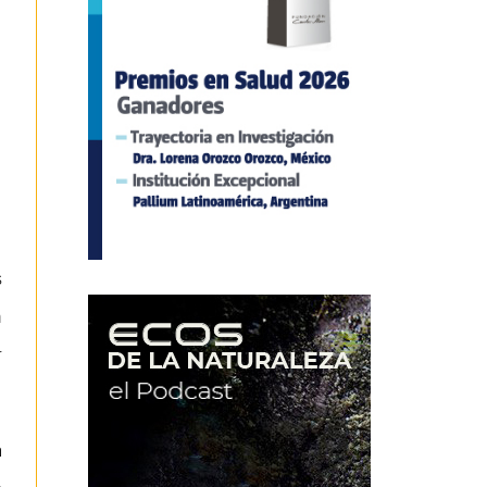
s
n
r
a