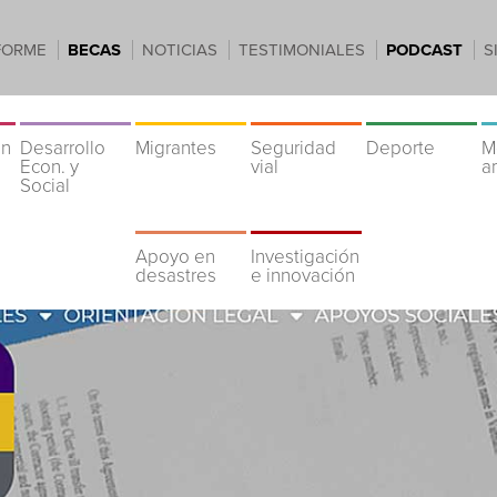
FORME
BECAS
NOTICIAS
TESTIMONIALES
PODCAST
S
ón
Desarrollo
Migrantes
Seguridad
Deporte
M
Econ. y
vial
a
Social
Apoyo en
Investigación
desastres
e innovación