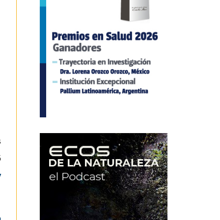
s
5
y
n