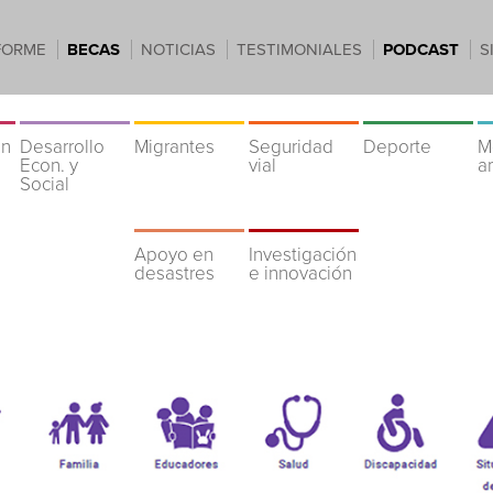
FORME
BECAS
NOTICIAS
TESTIMONIALES
PODCAST
S
ón
Desarrollo
Migrantes
Seguridad
Deporte
M
Econ. y
vial
a
Social
Apoyo en
Investigación
desastres
e innovación