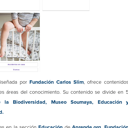
 diseñada por
Fundación Carlos Slim
, ofrece contenido
tes áreas del conocimiento. Su contenido se divide en 
e la Biodiversidad, Museo Soumaya,
Educación 
d.
les en la sección
Educación
de
Aprende.org
,
Fundació