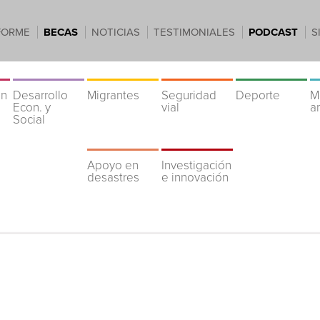
FORME
BECAS
NOTICIAS
TESTIMONIALES
PODCAST
S
ón
Desarrollo
Migrantes
Seguridad
Deporte
M
Econ. y
vial
a
Social
Apoyo en
Investigación
desastres
e innovación