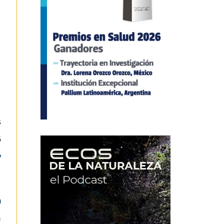
s
5
y
n
n