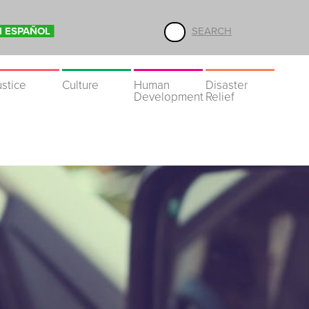
N ESPAÑOL
SEARCH
ustice
Culture
Human
Disaster
Development
Relief