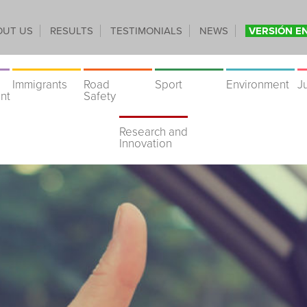
OUT US
RESULTS
TESTIMONIALS
NEWS
VERSIÓN E
Immigrants
Road
Sport
Environment
J
nt
Safety
Research and
Innovation