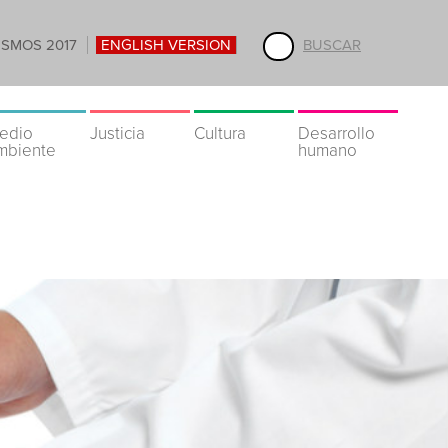
ISMOS 2017
ENGLISH VERSION
BUSCAR
edio
Justicia
Cultura
Desarrollo
mbiente
humano