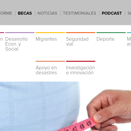
FORME
BECAS
NOTICIAS
TESTIMONIALES
PODCAST
S
ón
Desarrollo
Migrantes
Seguridad
Deporte
M
Econ. y
vial
a
Social
Apoyo en
Investigación
desastres
e innovación