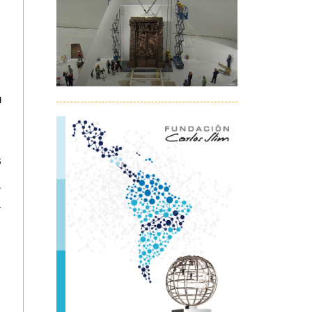
u
s
.
r