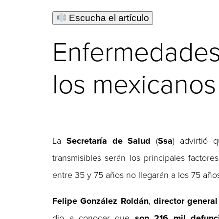
Escucha el artículo
Enfermedades 
los mexicanos
La
Secretaría de Salud
(
Ssa
) advirtió
transmisibles serán los principales fact
entre 35 y 75 años no llegarán a los 75 año
Felipe González Roldán
,
director
general
dio a conocer que
son 216 mil defunc