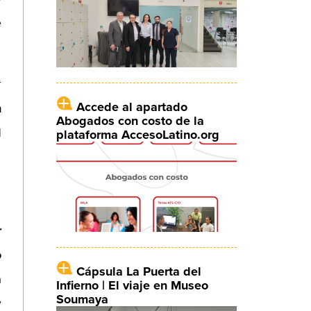
e
r
Accede al apartado
n
Abogados con costo de la
l
plataforma AccesoLatino.org
r
o
Cápsula La Puerta del
a
Infierno | El viaje en Museo
Soumaya
y