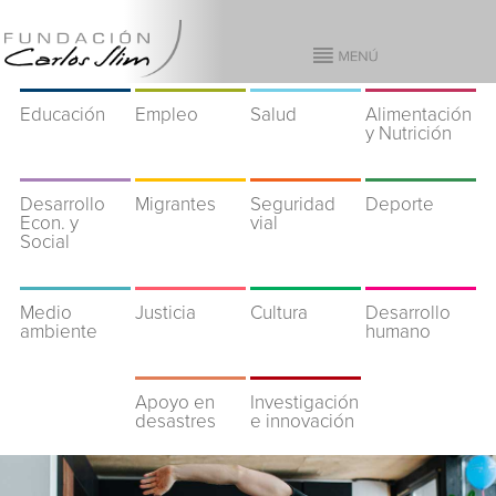
Educación
Empleo
Salud
Alimentación
y Nutrición
Desarrollo
Migrantes
Seguridad
Deporte
Econ. y
vial
Social
Medio
Justicia
Cultura
Desarrollo
ambiente
humano
Apoyo en
Investigación
desastres
e innovación