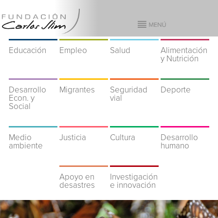
Educación
Empleo
Salud
Alimentación
y Nutrición
Desarrollo
Migrantes
Seguridad
Deporte
Econ. y
vial
Social
Medio
Justicia
Cultura
Desarrollo
ambiente
humano
Apoyo en
Investigación
desastres
e innovación