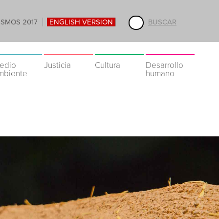
ISMOS 2017
ENGLISH VERSION
BUSCAR
edio
Justicia
Cultura
Desarrollo
mbiente
humano