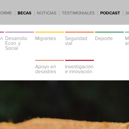
FORME
BECAS
NOTICIAS
TESTIMONIALES
PODCAST
S
ón
Desarrollo
Migrantes
Seguridad
Deporte
M
Econ. y
vial
a
Social
Apoyo en
Investigación
desastres
e innovación