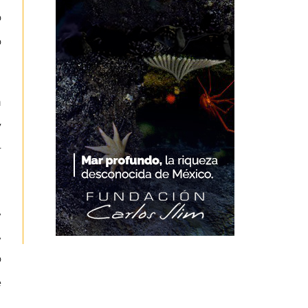
o
o
n
y
r
,
,
o
e