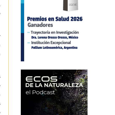
,
e
y
n
n
s
e
n
s
e