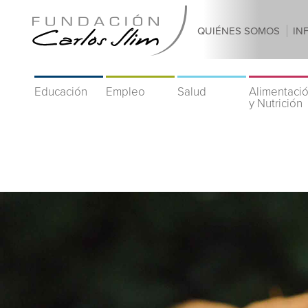
QUIÉNES SOMOS
IN
Educación
Empleo
Salud
Alimentaci
y Nutrición