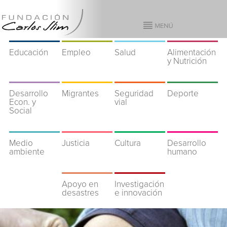
Educación
Empleo
Salud
Alimentación
y Nutrición
Desarrollo
Migrantes
Seguridad
Deporte
Econ. y
vial
Social
Medio
Justicia
Cultura
Desarrollo
ambiente
humano
Apoyo en
Investigación
desastres
e innovación