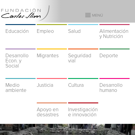
Educación
Empleo
Salud
Alimentación
y Nutrición
Desarrollo
Migrantes
Seguridad
Deporte
Econ. y
vial
Social
Medio
Justicia
Cultura
Desarrollo
ambiente
humano
Apoyo en
Investigación
desastres
e innovación