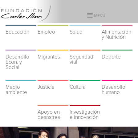
Educación
Empleo
Salud
Alimentación
y Nutrición
Desarrollo
Migrantes
Seguridad
Deporte
Econ. y
vial
Social
Medio
Justicia
Cultura
Desarrollo
ambiente
humano
Apoyo en
Investigación
desastres
e innovación