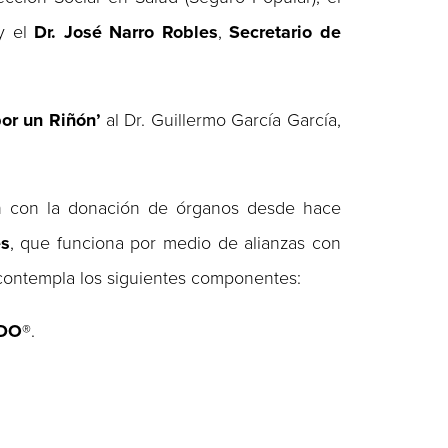
 y el
Dr. José Narro Robles
,
Secretario de
or un Riñón’
al Dr. Guillermo García García,
en con la donación de órganos desde hace
es
, que funciona por medio de alianzas con
y contempla los siguientes componentes:
DO
®.