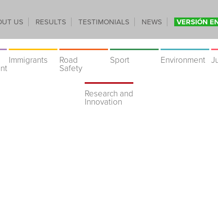
OUT US
RESULTS
TESTIMONIALS
NEWS
VERSIÓN E
Immigrants
Road
Sport
Environment
J
nt
Safety
Research and
Innovation