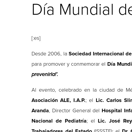
Día Mundial d
[:es]
Desde 2006, la
Sociedad Internacional de
para promover y conmemorar el
Día Mundi
prevenirla!’.
Al evento, celebrado en la ciudad de Méx
Asociación ALE, I.A.P.
; el
Lic. Carlos Sl
Aranda
, Director General del
Hospital In
Nacional de Pediatría
; el
Lic. José Re
Trabajadores del Estado
(ISSSTE); el
Dr.