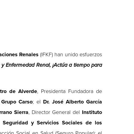
aciones Renales
(IFKF) han unido esfuerzos
 y Enfermedad Renal, ¡Actúa a tiempo para
tro de Alverde
, Presidenta Fundadora de
e
Grupo Carso
; el
Dr. José Alberto García
rrano Sierra
, Director General del
Instituto
e Seguridad y Servicios Sociales de los
cción Social en Salud (Seguro Popular); el