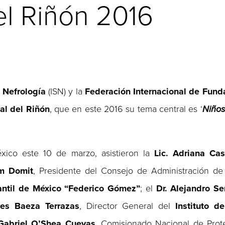
el Riñón 2016
 Nefrología
(ISN) y la
Federación Internacional de Fund
al del Riñón
, que en este 2016 su tema central es ‘
Niños
ico este 10 de marzo, asistieron la
Lic. Adriana Cas
im Domit
, Presidente del Consejo de Administración d
fantil de México “Federico Gómez”
; el
Dr. Alejandro Se
yes Baeza Terrazas
, Director General del
Instituto d
 Gabriel O’Shea Cuevas
, Comisionado Nacional de Prote