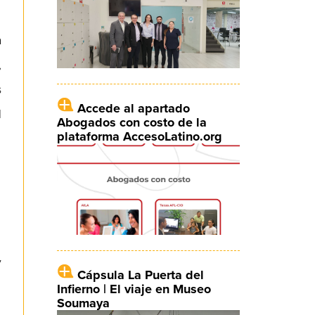
a
,
s
Accede al apartado
l
Abogados con costo de la
plataforma AccesoLatino.org
y
Cápsula La Puerta del
Infierno | El viaje en Museo
Soumaya