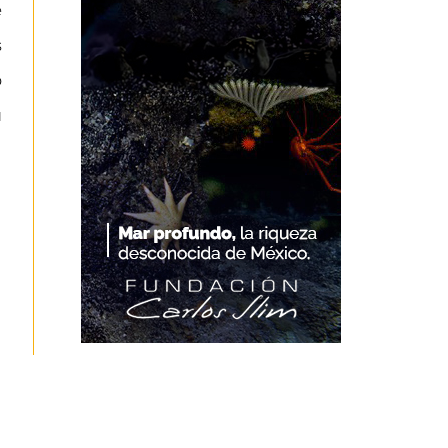
e
s
o
u