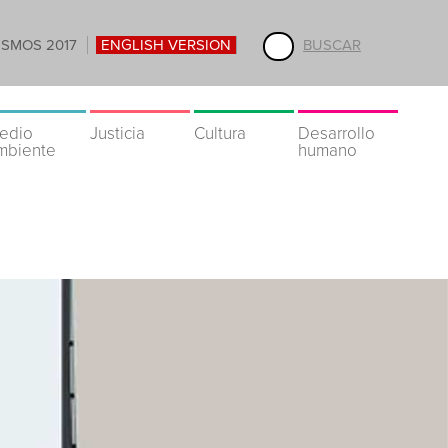
ISMOS 2017
ENGLISH VERSION
BUSCAR
edio
Justicia
Cultura
Desarrollo
mbiente
humano