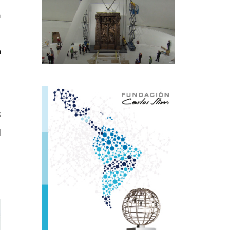
n
a
3
l