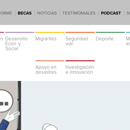
FORME
BECAS
NOTICIAS
TESTIMONIALES
PODCAST
S
ón
Desarrollo
Migrantes
Seguridad
Deporte
M
Econ. y
vial
a
Social
Apoyo en
Investigación
desastres
e innovación