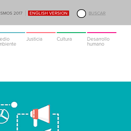
ISMOS 2017
ENGLISH VERSION
BUSCAR
edio
Justicia
Cultura
Desarrollo
mbiente
humano