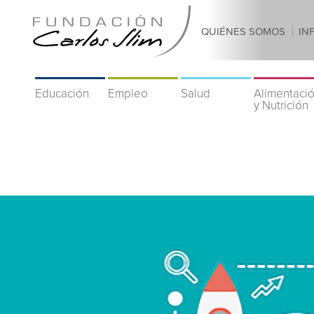
QUIÉNES SOMOS
IN
Educación
Empleo
Salud
Alimentaci
y Nutrición