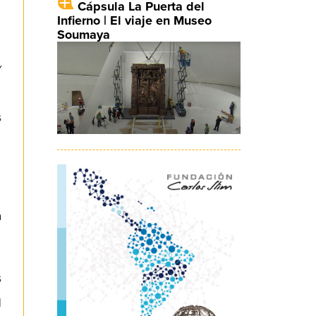
Cápsula La Puerta del
Infierno | El viaje en Museo
Soumaya
y
s
a
s
l