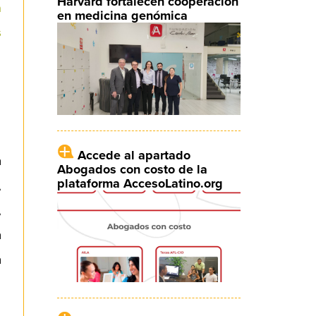
Harvard fortalecen cooperación
a
en medicina genómica
s
Accede al apartado
a
Abogados con costo de la
plataforma AccesoLatino.org
,
,
a
a