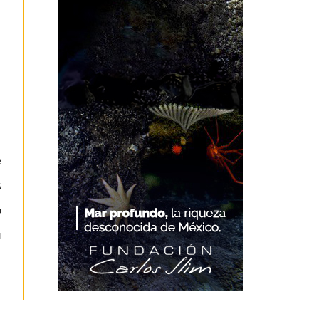
e
s
o
u