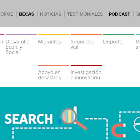
FORME
BECAS
NOTICIAS
TESTIMONIALES
PODCAST
S
ón
Desarrollo
Migrantes
Seguridad
Deporte
M
Econ. y
vial
a
Social
Apoyo en
Investigación
desastres
e innovación