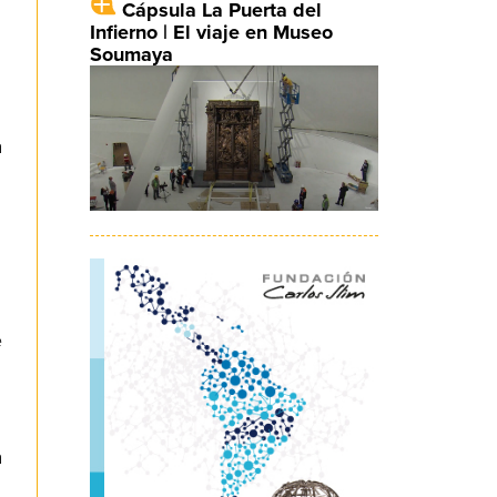
Cápsula La Puerta del
Infierno | El viaje en Museo
Soumaya
a
e
a