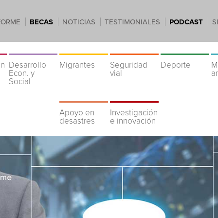
FORME
BECAS
NOTICIAS
TESTIMONIALES
PODCAST
S
ón
Desarrollo
Migrantes
Seguridad
Deporte
M
Econ. y
vial
a
Social
Apoyo en
Investigación
desastres
e innovación