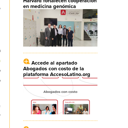
Harvard fortalecen cooperación
en medicina genómica
e
a
a
Accede al apartado
Abogados con costo de la
o
plataforma AccesoLatino.org
o
n
y