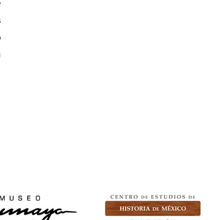
e
s
o
u