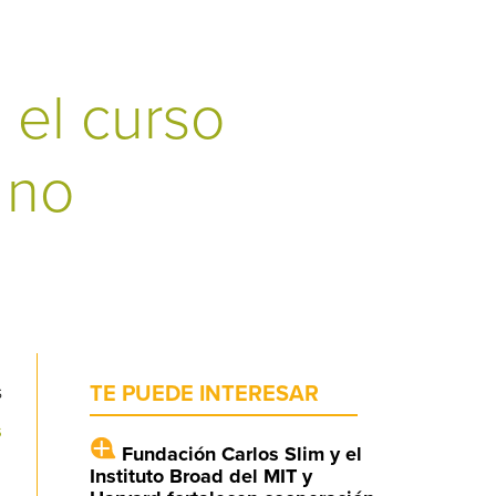
 el curso
 no
s
TE PUEDE INTERESAR
s
Fundación Carlos Slim y el
Instituto Broad del MIT y