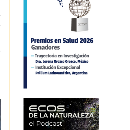
e
e
s
l