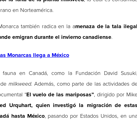
verano en Norteamérica.
 Monarca también radica en la a
menaza de la tala ilega
onde emigran durante el invierno canadiense
.
as Monarcas llega a México
 y fauna en Canadá, como la Fundación David Susuki
s de
milkweed.
Además, como parte de las actividades d
ocumental “
El vuelo de las mariposas”
, dirigido por Mik
red Urquhart, quien investigó la migración de esta
adá hasta México
, pasando por Estados Unidos, en un