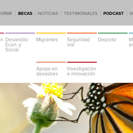
FORME
BECAS
NOTICIAS
TESTIMONIALES
PODCAST
S
ón
Desarrollo
Migrantes
Seguridad
Deporte
M
Econ. y
vial
a
Social
Apoyo en
Investigación
desastres
e innovación