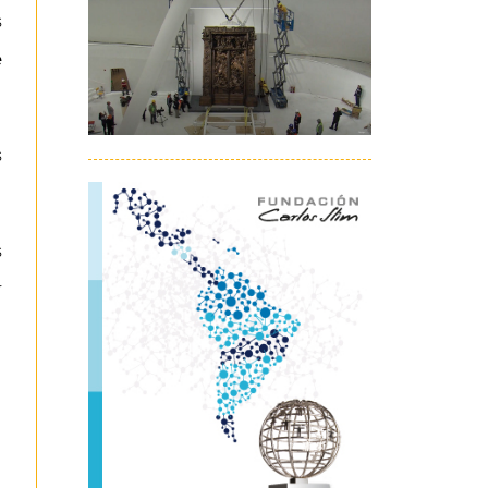
s
e
s
s
r