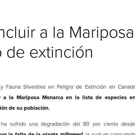
ncluir a la Maripos
o de extinción
 y Fauna Silvestres en Peligro de Extinción en Canad
ir a la Mariposa Monarca en la lista de especies e
ión de su población.
a ha sufrido una degradación del 80 por ciento desd
or la falta de la planta
milkweed
, la cual es consumid