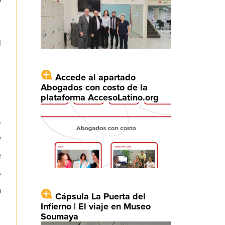
l
Accede al apartado
Abogados con costo de la
plataforma AccesoLatino.org
,
e
e
s
a
Cápsula La Puerta del
Infierno | El viaje en Museo
Soumaya