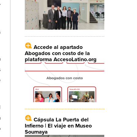
y
s
Accede al apartado
Abogados con costo de la
a
plataforma AccesoLatino.org
s
e
l
a
Cápsula La Puerta del
Infierno | El viaje en Museo
o
Soumaya