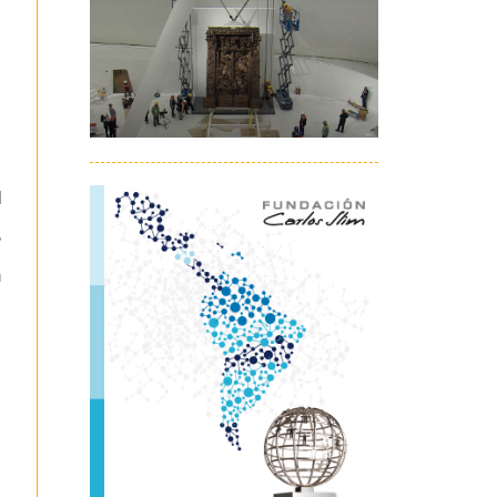
l
6
n