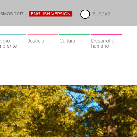
ISMOS 2017
ENGLISH VERSION
BUSCAR
edio
Justicia
Cultura
Desarrollo
mbiente
humano