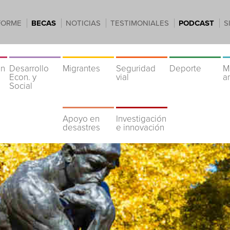
FORME
BECAS
NOTICIAS
TESTIMONIALES
PODCAST
S
ón
Desarrollo
Migrantes
Seguridad
Deporte
M
Econ. y
vial
a
Social
Apoyo en
Investigación
desastres
e innovación