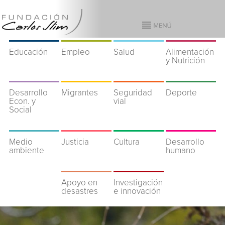
Educación
Empleo
Salud
Alimentación
y Nutrición
Desarrollo
Migrantes
Seguridad
Deporte
Econ. y
vial
Social
Medio
Justicia
Cultura
Desarrollo
ambiente
humano
Apoyo en
Investigación
desastres
e innovación