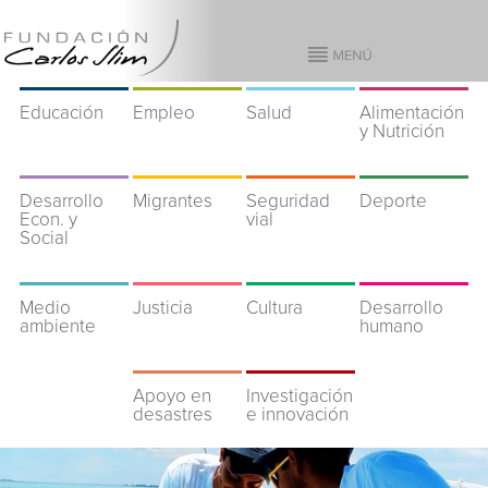
Educación
Empleo
Salud
Alimentación
y Nutrición
Desarrollo
Migrantes
Seguridad
Deporte
Econ. y
vial
Social
Medio
Justicia
Cultura
Desarrollo
ambiente
humano
Apoyo en
Investigación
desastres
e innovación