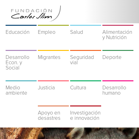
Educación
Empleo
Salud
Alimentación
y Nutrición
Desarrollo
Migrantes
Seguridad
Deporte
Econ. y
vial
Social
Medio
Justicia
Cultura
Desarrollo
ambiente
humano
Apoyo en
Investigación
desastres
e innovación