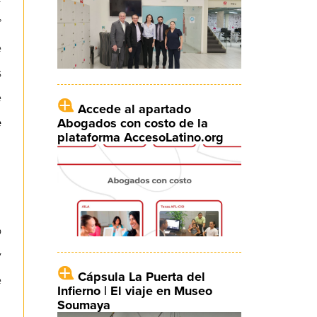
°
e
s
e
Accede al apartado
e
Abogados con costo de la
plataforma AccesoLatino.org
o
y
Cápsula La Puerta del
e
Infierno | El viaje en Museo
Soumaya