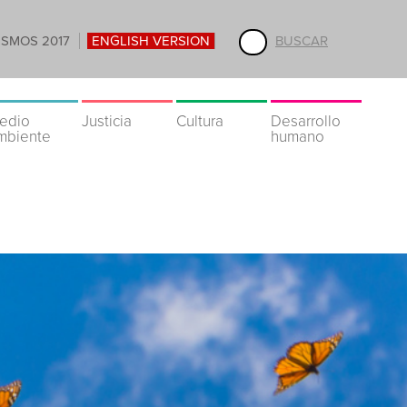
ISMOS 2017
ENGLISH VERSION
BUSCAR
edio
Justicia
Cultura
Desarrollo
mbiente
humano