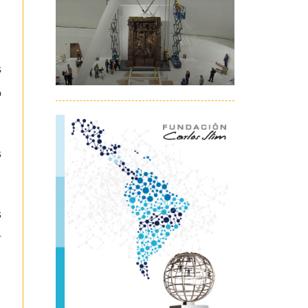
s
o
s
s
r