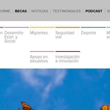
FORME
BECAS
NOTICIAS
TESTIMONIALES
PODCAST
S
ón
Desarrollo
Migrantes
Seguridad
Deporte
M
Econ. y
vial
a
Social
Apoyo en
Investigación
desastres
e innovación