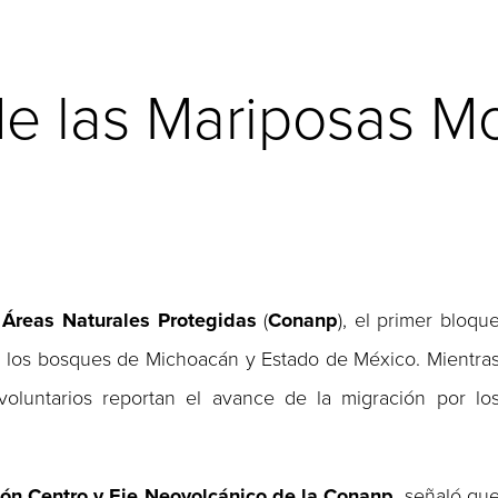
de las Mariposas M
Áreas Naturales Protegidas
(
Conanp
), el primer bloqu
 los bosques de Michoacán y Estado de México. Mientra
oluntarios reportan el avance de la migración por lo
ión Centro y Eje Neovolcánico de la Conanp
, señaló qu