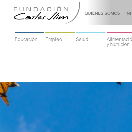
QUIÉNES SOMOS
IN
Educación
Empleo
Salud
Alimentaci
y Nutrición