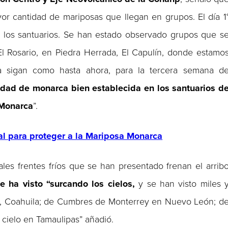
yor cantidad de mariposas que llegan en grupos. El día 1
 a los santuarios. Se han estado observado grupos que s
l Rosario, en Piedra Herrada, El Capulín, donde estamo
a sigan como hasta ahora, para la tercera semana d
dad de monarca bien establecida en los santuarios d
 Monarca
”.
l para proteger a la Mariposa Monarca
ales frentes fríos que se han presentado frenan el arrib
le ha visto “surcando los cielos,
y se han visto miles 
s, Coahuila; de Cumbres de Monterrey en Nuevo León; d
 cielo en Tamaulipas” añadió.