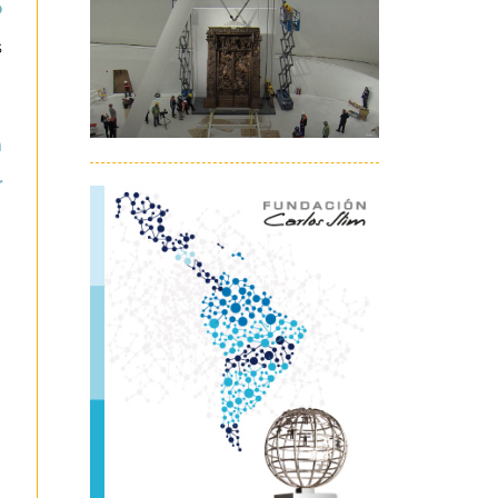
o
s
a
r