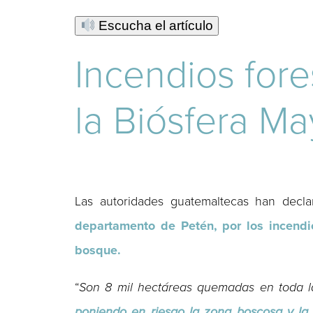
Escucha el artículo
Incendios for
la Biósfera M
Las autoridades guatemaltecas han decl
departamento de Petén, por los incendi
bosque.
“
Son 8 mil hectáreas quemadas en toda la
poniendo en riesgo la zona boscosa y la