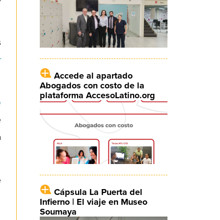
s
r
Accede al apartado
Abogados con costo de la
plataforma AccesoLatino.org
e
e
a
e
Cápsula La Puerta del
Infierno | El viaje en Museo
Soumaya