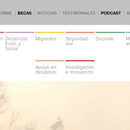
FORME
BECAS
NOTICIAS
TESTIMONIALES
PODCAST
S
ón
Desarrollo
Migrantes
Seguridad
Deporte
M
Econ. y
vial
a
Social
Apoyo en
Investigación
desastres
e innovación