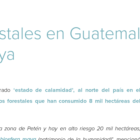
estales en Guatem
aya
arado
‘estado de calamidad’, al norte del país en e
os forestales que han consumido 8 mil hectáreas de
 zona de Petén y hay en alto riesgo 20 mil hectáreas
 biosfera maya
(patrimonio de la humanidad)
”, mencion