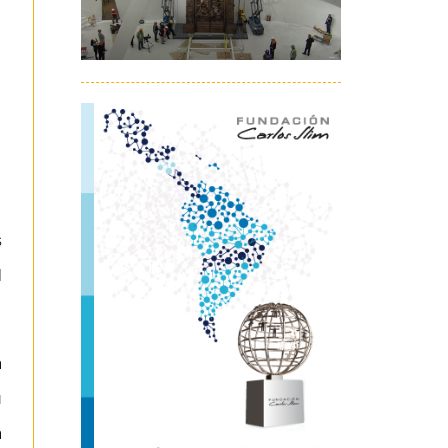
s
l
a
u
a