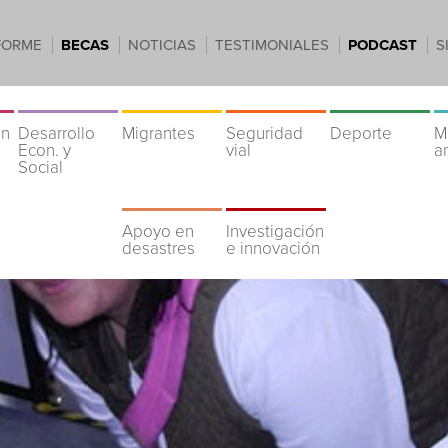
FORME
BECAS
NOTICIAS
TESTIMONIALES
PODCAST
S
ón
Desarrollo
Migrantes
Seguridad
Deporte
M
Econ. y
vial
a
Social
Apoyo en
Investigación
desastres
e innovación