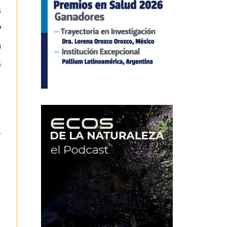
s
y
a
s
r