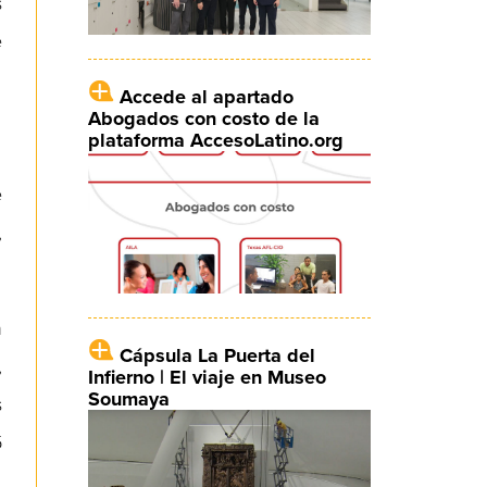
s
e
Accede al apartado
Abogados con costo de la
plataforma AccesoLatino.org
e
,
n
Cápsula La Puerta del
,
Infierno | El viaje en Museo
Soumaya
s
5