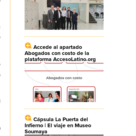
n
e
Accede al apartado
Abogados con costo de la
plataforma AccesoLatino.org
s
s
l
Cápsula La Puerta del
Infierno | El viaje en Museo
a
Soumaya