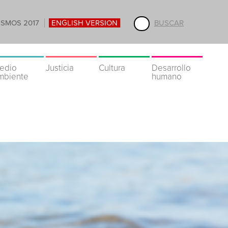
ISMOS 2017
ENGLISH VERSION
BUSCAR
edio
Justicia
Cultura
Desarrollo
mbiente
humano