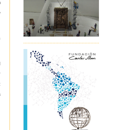
a
e
n
l
r
:
s