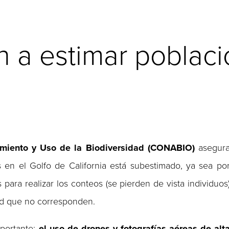
 a estimar poblaci
imiento y Uso de la Biodiversidad (CONABIO)
asegur
en el Golfo de California está subestimado, ya sea po
ara realizar los conteos (se pierden de vista individuos
ad que no corresponden.
mportante:
el uso de drones y fotografías aéreas de alt