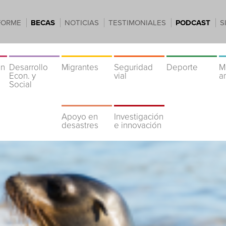
FORME
BECAS
NOTICIAS
TESTIMONIALES
PODCAST
S
ón
Desarrollo
Migrantes
Seguridad
Deporte
M
Econ. y
vial
a
Social
Apoyo en
Investigación
desastres
e innovación