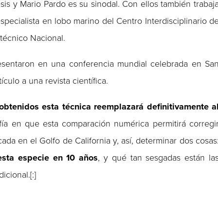
esis y Mario Pardo es su sinodal. Con ellos también trabaj
specialista en lobo marino del Centro Interdisciplinario d
itécnico Nacional.
esentaron en una conferencia mundial celebrada en Sa
culo a una revista científica.
 obtenidos esta técnica reemplazará definitivamente a
fía en que esta comparación numérica permitirá corregi
ada en el Golfo de California y, así, determinar dos cosas
sta especie en 10 años
, y qué tan sesgadas están la
cional.[:]