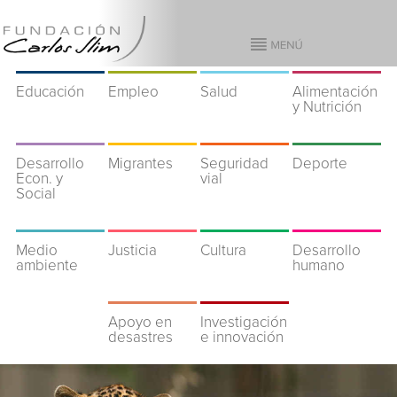
Educación
Empleo
Salud
Alimentación
y Nutrición
Desarrollo
Migrantes
Seguridad
Deporte
Econ. y
vial
Social
Medio
Justicia
Cultura
Desarrollo
ambiente
humano
Apoyo en
Investigación
desastres
e innovación