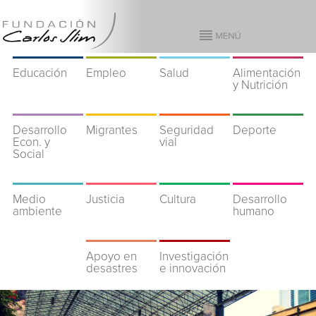
Educación
Empleo
Salud
Alimentación
y Nutrición
Desarrollo
Migrantes
Seguridad
Deporte
Econ. y
vial
Social
Medio
Justicia
Cultura
Desarrollo
ambiente
humano
Apoyo en
Investigación
desastres
e innovación